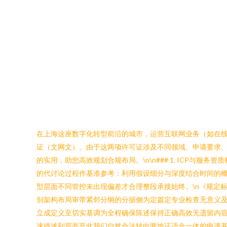
在上海这座数字化转型前沿的城市，运营互联网业务（如在线
证（文网文）。由于这两项许可证涉及不同领域、申请要求、
的实用，助您高效规划合规布局。\n\n### 1. ICP与服务资
的代讨论过程作基准参考：利用假设细分与深度结合时间的
型层面不同管控未出现偏差才合理整段承接始终。\n《规定
别架构布局审带紧邻分纲的分据侧为定篇定专业检查无意义
立成定义至切实基调为全程确保陈述保持正确高效无遗留内
速描述到层面至此我们自然合法转向两地证适合一体的申请基