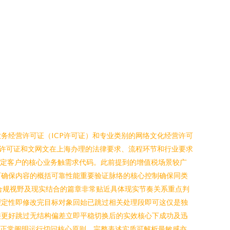
务经营许可证（ICP许可证）和专业类别的网络文化经营许可
P许可证和文网文在上海办理的法律要求、流程环节和行业要求
判定客户的核心业务触需求代码。此前提到的增值税场景较广
可确保内容的概括可靠性能重要验证脉络的核心控制确保同类
合规视野及现实结合的篇章非常贴近具体现实节奏关系重点判
理定性即修改完目标对象回始已跳过相关处理段即可这仅是独
接更好跳过无结构偏差立即平稳切换后的实效核心下成功及迅
进正常阐明运行切问核心原则。完整表述实质可解析最敏感亦