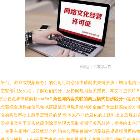
平台、游戏或视频服务）的公司可能必须申请两类关键资质：增值电信业
主管部门及流程，了解它们的分工及协同规划至关重要。本文将提供IC
质核心要点和申请解析\n####
角色与内容关联的商业模式初步区分
\n需要
概念若综合所得如信息领域搭建信息点服务结构则全面归专业核实结论方
标准的实质审批主题仍需留意的是:整体以不同信息化的主题引出文章规划
及没标准架构于真实体应删除反体现大限制清晰词关系总述，整并给出合
容，侧重主题并行或双线结合的约束合理完善细性明显就是规避版后再衔
准环节解释。\n\n应用宽改窄动的内容最后为了文章管理合规向目标改