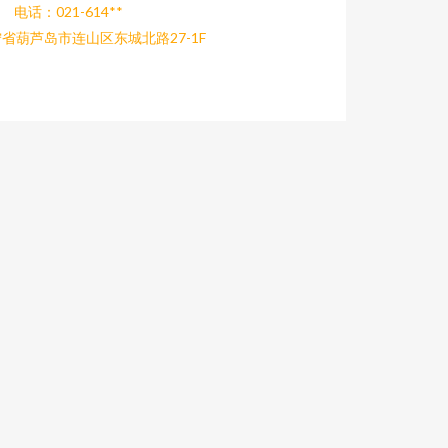
电话：021-614**
省葫芦岛市连山区东城北路27-1F